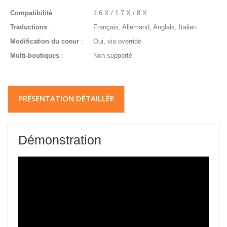
Compatibilité
:
1.6.X / 1.7.X / 8.X
Traductions
:
Français, Allemand, Anglais, Italien
Modification du coeur
:
Oui, via override
Multi-boutiques
:
Non supporté
PRÉSENTATION DÉTAILLÉE
Démonstration